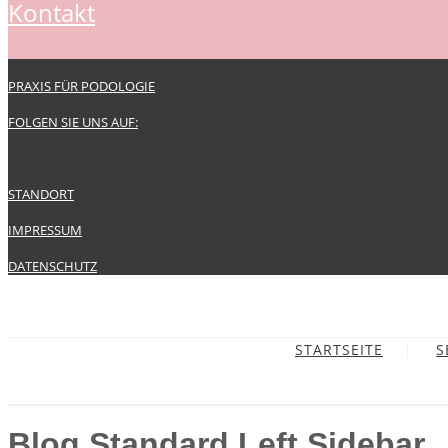
kontakt
PRAXIS FÜR PODOLOGIE
FOLGEN SIE UNS AUF:
STANDORT
IMPRESSUM
DATENSCHUTZ
STARTSEITE
S
Blog Standard Left Sidebar