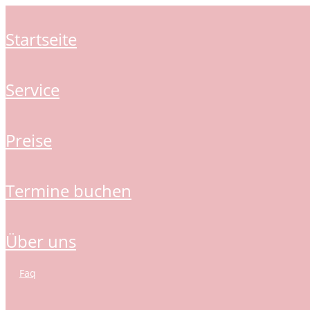
startseite
service
preise
termine buchen
über uns
faq