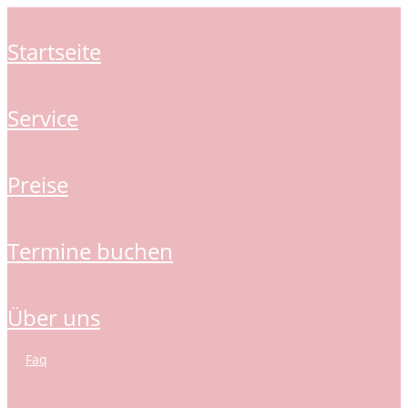
startseite
service
preise
termine buchen
über uns
faq