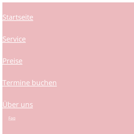
startseite
service
preise
termine buchen
über uns
faq